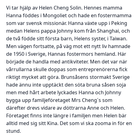
Vi tar hjälp av Helen Cheng Solin. Hennes mamma
Hanna föddes i Mongoliet och hade en fostermamma
som var svensk missionär. Hanna växte upp i Peking
medan Helens pappa Johnny kom från Shanghai, och
de två födde sitt första barn, Helens syster, i Taiwan.
Men vägen fortsatte, på väg mot ett nytt liv hamnade
de 1950 i Sverige, Hannas fostermors hemland. Här
började de handla med antikviteter. Men det var när
vårrullarna skulle doppas som entreprenörerna fick
riktigt mycket att göra. Brunsåsens stormakt Sverige
hade ännu inte upptäckt den söta bruna såsen soja
men med hårt arbete lyckades Hanna och Johnny
bygga upp familjeföretaget Mrs Cheng´s som
därefter drevs vidare av döttrarna Anne och Helen.
Företaget finns inte längre i familjen men Helen bär
alltid med sig sitt Kina. Det som vi ska zooma in för en
stund.