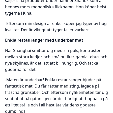
säljer sina produkter under namnet Shanok som är
hennes mors mongoliska flicknamn. Hon köper helst
tygerna i Kina.
-Eftersom min design är enkel köper jag tyger av hög
kvalitet. Det är viktigt att tyget faller vackert.
Enkla restauranger med underbar mat
När Shanghai smittar dig med sin puls, kontraster
mellan stora kedjor och små butiker, gamla tehus och
nya skylines, är det lätt att bli hungrig. Och tacka
gudarna för det.
-Maten är underbar! Enkla restauranger bjuder på
fantastisk mat. Du får rätter med sting, lagade på
fräscha grönsaker. Och eftersom nyfikenheten tar dig
snabbt ut på gatan igen, är det härligt att hoppa in på
ett litet ställe och i all hast äta världens godaste
dumplings.