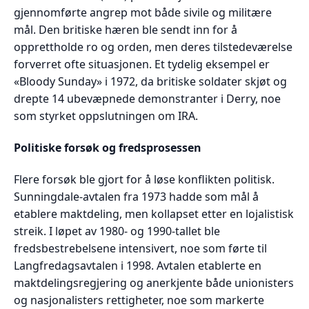
gjennomførte angrep mot både sivile og militære
mål. Den britiske hæren ble sendt inn for å
opprettholde ro og orden, men deres tilstedeværelse
forverret ofte situasjonen. Et tydelig eksempel er
«Bloody Sunday» i 1972, da britiske soldater skjøt og
drepte 14 ubevæpnede demonstranter i Derry, noe
som styrket oppslutningen om IRA.
Politiske forsøk og fredsprosessen
Flere forsøk ble gjort for å løse konflikten politisk.
Sunningdale-avtalen fra 1973 hadde som mål å
etablere maktdeling, men kollapset etter en lojalistisk
streik. I løpet av 1980- og 1990-tallet ble
fredsbestrebelsene intensivert, noe som førte til
Langfredagsavtalen i 1998. Avtalen etablerte en
maktdelingsregjering og anerkjente både unionisters
og nasjonalisters rettigheter, noe som markerte