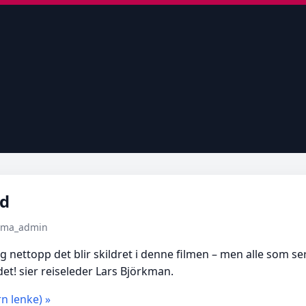
ld
tema_admin
, og nettopp det blir skildret i denne filmen – men alle som 
t! sier reiseleder Lars Björkman.
n lenke) »