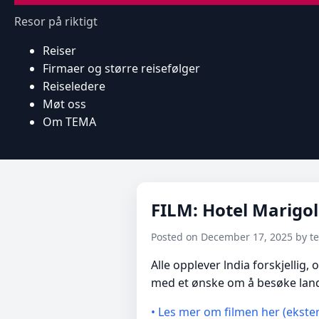
Resor på riktigt
Reiser
Firmaer og større reisefølger
Reiseledere
Møt oss
Om TEMA
FILM: Hotel Marigo
Posted on December 17, 2025 by 
Alle opplever lndia forskjellig
med et ønske om å besøke lande
• Les mer om filmen her (ekster