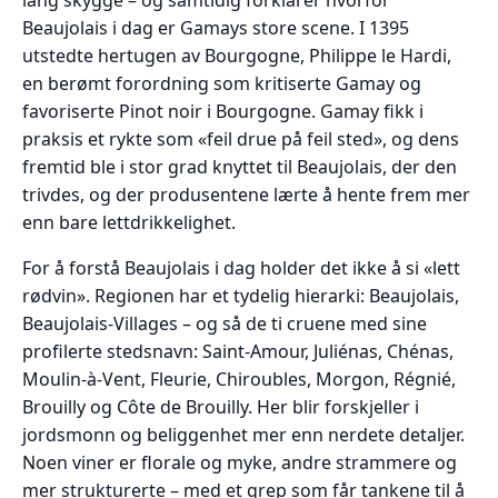
Beaujolais i dag er Gamays store scene. I 1395
utstedte hertugen av Bourgogne, Philippe le Hardi,
en berømt forordning som kritiserte Gamay og
favoriserte Pinot noir i Bourgogne. Gamay fikk i
praksis et rykte som «feil drue på feil sted», og dens
fremtid ble i stor grad knyttet til Beaujolais, der den
trivdes, og der produsentene lærte å hente frem mer
enn bare lettdrikkelighet.
For å forstå Beaujolais i dag holder det ikke å si «lett
rødvin». Regionen har et tydelig hierarki: Beaujolais,
Beaujolais-Villages – og så de ti cruene med sine
profilerte stedsnavn: Saint-Amour, Juliénas, Chénas,
Moulin-à-Vent, Fleurie, Chiroubles, Morgon, Régnié,
Brouilly og Côte de Brouilly. Her blir forskjeller i
jordsmonn og beliggenhet mer enn nerdete detaljer.
Noen viner er florale og myke, andre strammere og
mer strukturerte – med et grep som får tankene til å