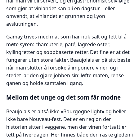
når man vil bli servert, og en gastronomisk selvfølge
som gjør at vinlandet kan bli en dagstur – eller
omvendt, at vinlandet er grunnen og Lyon
avslutningen.
Gamay trives med mat som har nok salt og fett til å
møte syren: charcuterie, paté, lagrede oster,
kyllingretter og soppbaserte retter. Det fine er at det
fungerer uten store fakter. Beaujolais er på sitt beste
når man slutter å forsøke å imponere vinen og i
stedet lar den gjøre jobben sin: løfte maten, rense
ganen og holde samtalen i gang.
Mellom det unge og det som får modne
Beaujolais er altså ikke «Bourgogne light» og heller
ikke bare Nouveau-fest. Det er en region der
historien sitter i veggene, men der vinen fortsatt er
tett på hverdagen. Her finnes både den raske gleden i