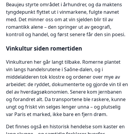
Beaujeu styrte området i århundrer, og da maktens
tyngdepunkt flyttet ut i vinmarkene, fulgte navnet
med. Det minner oss om at vin sjelden blir til av
romantikk alene – den springer ut av geografi,
kontroll og handel, og først senere får den sin poesi.
Vinkultur siden romertiden
Vinkulturen her går langt tilbake. Romerne plantet
vin langs handelsrutene i Saône-dalen, og i
middelalderen tok klostre og ordener over mye av
arbeidet: de ryddet, dokumenterte og gjorde vin til en
del av hverdagsøkonomien. Senere kom jernbanen
og forandret alt. Da transportene ble raskere, kunne
ungt og friskt vin selges lenger unna – og plutselig
var Paris et marked, ikke bare en fjern drøm.
Det finnes også en historisk hendelse som kaster en
lang skygge – og samtidig forklarer hvorfor