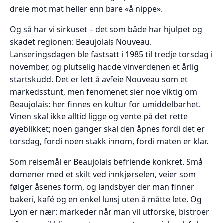
dreie mot mat heller enn bare «å nippe».
Og så har vi sirkuset – det som både har hjulpet og
skadet regionen: Beaujolais Nouveau.
Lanseringsdagen ble fastsatt i 1985 til tredje torsdag i
november, og plutselig hadde vinverdenen et årlig
startskudd. Det er lett å avfeie Nouveau som et
markedsstunt, men fenomenet sier noe viktig om
Beaujolais: her finnes en kultur for umiddelbarhet.
Vinen skal ikke alltid ligge og vente på det rette
øyeblikket; noen ganger skal den åpnes fordi det er
torsdag, fordi noen stakk innom, fordi maten er klar.
Som reisemål er Beaujolais befriende konkret. Små
domener med et skilt ved innkjørselen, veier som
følger åsenes form, og landsbyer der man finner
bakeri, kafé og en enkel lunsj uten å måtte lete. Og
Lyon er nær: markeder når man vil utforske, bistroer