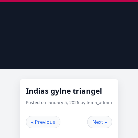
Indias gylne triangel
Posted on January 5, 2026 by tema_admin
« Previous
Next »