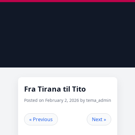
Fra Tirana til Tito
Posted on February 2, 2026 by tema_admin
« Previous
Next »