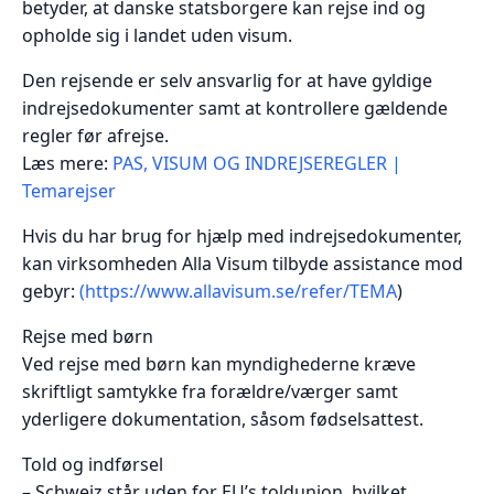
betyder, at danske statsborgere kan rejse ind og
opholde sig i landet uden visum.
Den rejsende er selv ansvarlig for at have gyldige
indrejsedokumenter samt at kontrollere gældende
regler før afrejse.
Læs mere:
PAS, VISUM OG INDREJSEREGLER |
Temarejser
Hvis du har brug for hjælp med indrejsedokumenter,
kan virksomheden Alla Visum tilbyde assistance mod
gebyr:
(https://www.allavisum.se/refer/TEMA
)
Rejse med børn
Ved rejse med børn kan myndighederne kræve
skriftligt samtykke fra forældre/værger samt
yderligere dokumentation, såsom fødselsattest.
Told og indførsel
– Schweiz står uden for EU’s toldunion, hvilket