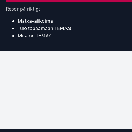
Resor på riktigt
Matkavalikoima
Tule tapaamaan TEMAa!
Mitä on TEMA?