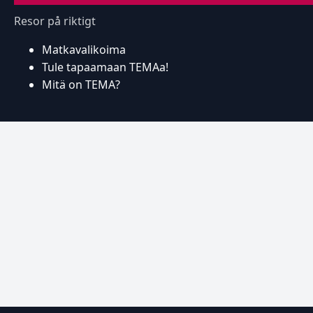
Resor på riktigt
Matkavalikoima
Tule tapaamaan TEMAa!
Mitä on TEMA?