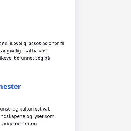
e likevel gi assosiasjoner til
angivelig skal ha vært
ikevel befunnet seg på
mester
nst- og kulturfestival.
landskapene og lyset som
 arrangementer og