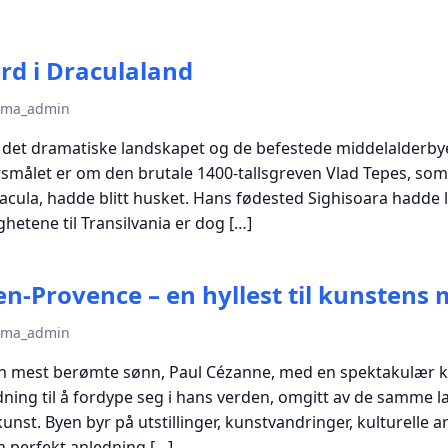
rd i Draculaland
tema_admin
n, det dramatiske landskapet og de befestede middelalderbyen
målet er om den brutale 1400-tallsgreven Vlad Tepes, som 
cula, hadde blitt husket. Hans fødested Sighisoara hadde l
hetene til Transilvania er dog […]
en-Provence – en hyllest til kunstens 
tema_admin
sin mest berømte sønn, Paul Cézanne, med en spektakulær ku
dning til å fordype seg i hans verden, omgitt av de samme 
unst. Byen byr på utstillinger, kunstvandringer, kulturelle
 perfekt anledning […]