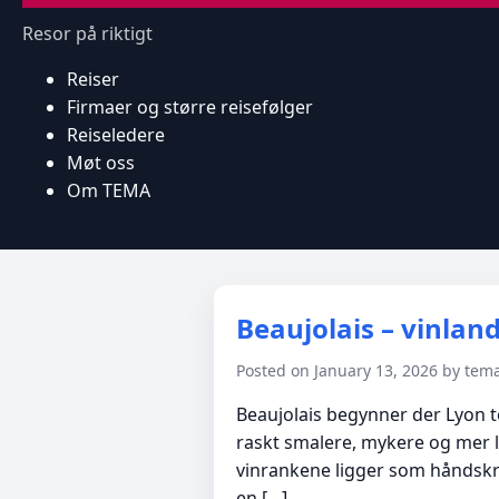
Resor på riktigt
Reiser
Firmaer og større reisefølger
Reiseledere
Møt oss
Om TEMA
Beaujolais – vinla
Posted on January 13, 2026 by te
Beaujolais begynner der Lyon t
raskt smalere, mykere og mer la
vinrankene ligger som håndskrif
en […]